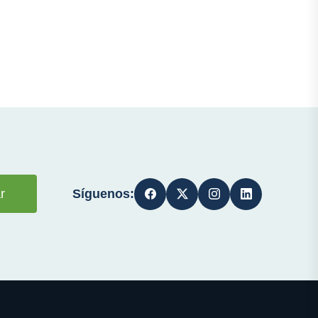
Síguenos:
r